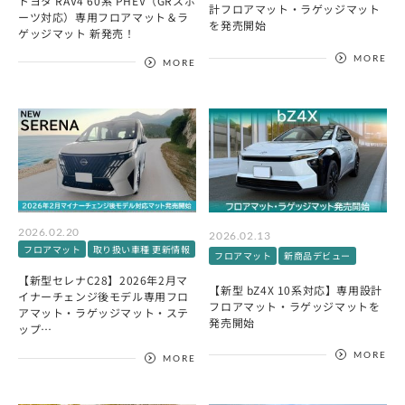
トヨタ RAV4 60系 PHEV（GRスポ
計フロアマット・ラゲッジマット
ーツ対応）専用フロアマット＆ラ
を発売開始
ゲッジマット 新発売！
MORE
MORE
2026.02.20
2026.02.13
フロアマット
取り扱い車種 更新情報
フロアマット
新商品デビュー
【新型セレナC28】2026年2月マ
【新型 bZ4X 10系対応】専用設計
イナーチェンジ後モデル専用フロ
フロアマット・ラゲッジマットを
アマット・ラゲッジマット・ステ
発売開始
ップ…
MORE
MORE