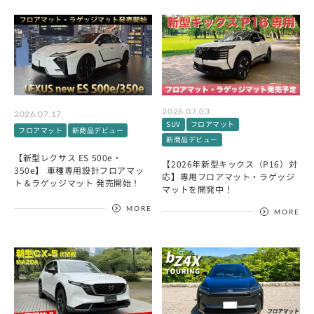
2026.07.03
2026.07.17
SUV
フロアマット
フロアマット
新商品デビュー
新商品デビュー
【新型レクサス ES 500e・
【2026年新型キックス（P16）対
350e】 車種専用設計フロアマッ
応】専用フロアマット・ラゲッジ
ト＆ラゲッジマット 発売開始！
マットを開発中！
MORE
MORE