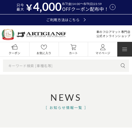
4,000
8/7
～8/9
(金)14:00
(日)23:59
只今
OFFクーポン配布中！
最大
ご利用方法はこちら
車のフロアマット専門店
公式オンラインショップ
クーポン
お気に入り
カート
マイページ
NEWS
お知らせ情報一覧