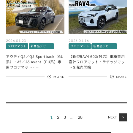
2026.01.23
2026.01.16
フロアマット
新商品デビュー
フロアマット
新商品デビュー
アウディQ5／Q5 Sportback（GU
【新型RAV4 60系対応】車種専用
系）・A5／A5 Avant（FU系）専
設計フロアマット・ラゲッジマッ
用フロアマット・…
トを発売開始
MORE
MORE
1
2
3
…
28
NEXT