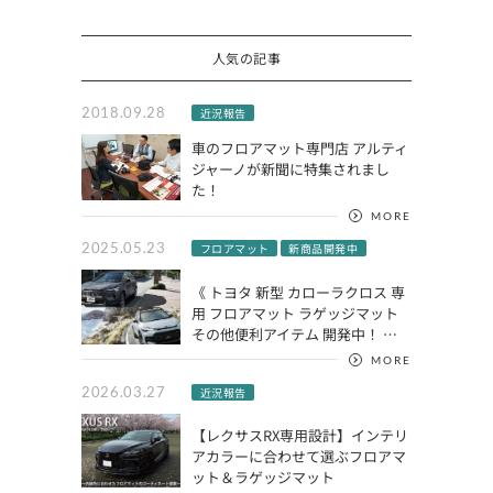
人気の記事
2018.09.28
近況報告
車のフロアマット専門店 アルティ
ジャーノが新聞に特集されまし
た！
MORE
2025.05.23
フロアマット
新商品開発中
《 トヨタ 新型 カローラクロス 専
用 フロアマット ラゲッジマット
その他便利アイテム 開発中！ …
MORE
2026.03.27
近況報告
【レクサスRX専用設計】インテリ
アカラーに合わせて選ぶフロアマ
ット＆ラゲッジマット