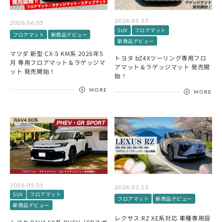
2026.05.15
2026.06.05
SUV
フロアマット
フロアマット
新商品デビュー
新商品デビュー
マツダ 新型 CX-5 KM系 2026年5
トヨタ bZ4Xツーリング専用フロ
月 専用フロアマット＆ラゲッジマ
アマット＆ラゲッジマット 発売開
ット 発売開始！
始！
MORE
MORE
2026.05.01
2026.03.13
SUV
フロアマット
フロアマット
新商品デビュー
新商品デビュー
レクサス RZ XE系対応 車種専用設