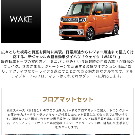
広々とした視界と荷室を同時に実現。日常用途からレジャー用途まで幅広く対
応する、新ジャンルの軽自動車ダイハツ「ウェイク（WAKE）」
軽自動車トップの室内高と、ミニバン並みという運転時の目線の高さが特徴の
ウェイク。さまざまなレジャーシーンで活躍する装備やオプション用品があ
り、アクティブなカーライフを過ごすことができる魅力的なクルマです。アル
ティジャーノのフロアマットはそれぞれのグレードに対応します。
フロアマットセット
乗車スペース（車1台分）のフロア面をカバーするフロアマットに加え、トランクルー
ム部分をカバーするトランクマットが付属したセット商品はとても人気でお買い得で
す。複雑なフロア形状に合わせた専用設計で、運転席マットは専用留め具にて固定しま
す。アルティジャーノオリジナル設定のフロントセンターマットは、隆起した土手部分
をカバーします。