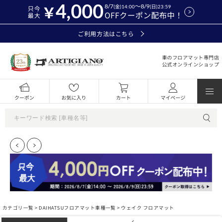
4,000
8/7
～8/9
(金)14:00
(日)23:59
只今
OFFクーポン配布中！
最大
ご利用方法はこちら
車のフロアマット専門店
公式オンラインショップ
クーポン
お気に入り
カート
マイページ
カテゴリ一覧 >
DAIHATSUフロアマット車種一覧
> ウェイク フロアマット