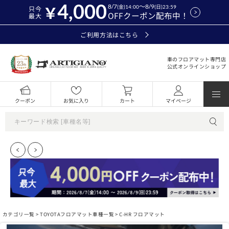
4,000
8/7
～8/9
(金)14:00
(日)23:59
只今
OFFクーポン配布中！
最大
ご利用方法はこちら
車のフロアマット専門店
公式オンラインショップ
クーポン
お気に入り
カート
マイページ
カテゴリ一覧 >
TOYOTAフロアマット車種一覧
> C-HR フロアマット