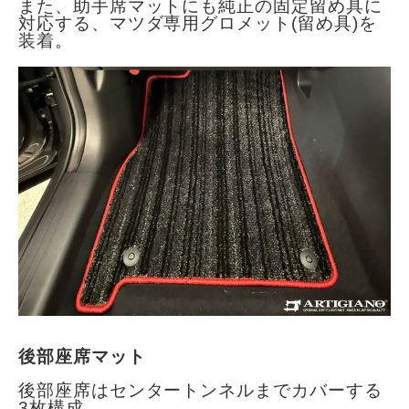
また、助手席マットにも純正の固定留め具に
対応する、マツダ専用グロメット(留め具)を
装着。
後部座席マット
後部座席はセンタートンネルまでカバーする
3枚構成。