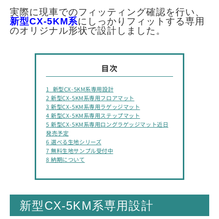
実際に現車でのフィッティング確認を行い、
新型CX-5KM系
にしっかりフィットする専用
のオリジナル形状で設計しました。
目次
1
新型CX-5KM系専用設計
2
新型CX-5KM系専用フロアマット
3
新型CX-5KM系専用ラゲッジマット
4
新型CX-5KM系専用ステップマット
5
新型CX-5KM系専用ロングラゲッジマット近日
発売予定
6
選べる生地シリーズ
7
無料生地サンプル受付中
8
納期について
新型CX-5KM系専用設計