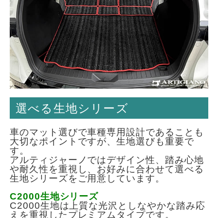
選べる生地シリーズ
車のマット選びで車種専用設計であることも
大切なポイントですが、生地選びも重要で
す。
アルティジャーノではデザイン性、踏み心地
や耐久性を重視し、お好みに合わせて選べる
生地シリーズをご用意しています。
C2000生地シリーズ
C2000生地は上質な光沢としなやかな踏み応
えを重視したプレミアムタイプです。