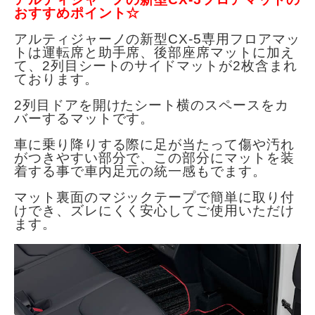
おすすめポイント☆
アルティジャーノの新型CX-5専用フロアマッ
トは運転席と助手席、後部座席マットに加え
て、2列目シートのサイドマットが2枚含まれ
ております。
2列目ドアを開けたシート横のスペースをカ
バーするマットです。
車に乗り降りする際に足が当たって傷や汚れ
がつきやすい部分で、この部分にマットを装
着する事で車内足元の統一感もでます。
マット裏面のマジックテープで簡単に取り付
けでき、ズレにくく安心してご使用いただけ
ます。