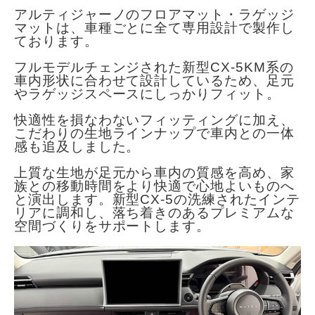
アルティジャーノのフロアマット・ラゲッジ
マットは、車種ごとに全て専用設計で製作し
ております。
フルモデルチェンジされた新型CX-5KM系の
車内形状に合わせて設計しているため、足元
やラゲッジスペースにしっかりフィット。
快適性を損なわないフィッティングに加え、
こだわりの生地ラインナップで車内との一体
感も追及しました。
上質な生地が足元から車内の質感を高め、家
族との移動時間をより快適で心地よいものへ
と演出します。新型CX-5の洗練されたインテ
リアに調和し、落ち着きのあるプレミアムな
空間づくりをサポートします。