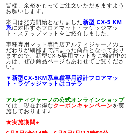
皆様、余裕をもってご注文いただきますよう
お願いします。
本日は発売開始となりました
新型 CX-5 KM
系
に対応するフロアマット・ラゲッジマッ
ト・ステップマットをご紹介しました。
車種専用マット専門店アルティジャーノのこ
だわりが細部まで詰まった商品となっており
ますので、
新型CX-5専用マット
をご検討中の
方は、ぜひ商品ページもあわせてご覧くださ
い。
▼新型CX-5KM系車種専用設計フロアマッ
ト・ラゲッジマットはコチラ
アルティジャーノ
の公式オンラインショップ
では、現在お得な
クーポンキャンペーン
を実
施しております♪
★実施期間
★