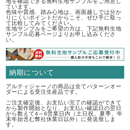
地を確認できる無料生地サンプルをご用意し
ています。
色味や質感、踏み心地は、画面越しでは分か
りにくいポイントだからこそ、ぜひ手に取っ
て比較してみてください。
生地サンプルをご希望の方は、下記無料生地
サンプル応募ページよりお申し込みくださ
い。
納期について
アルティジャーノの商品は全てパターンオー
ダーによる受注生産品です。
ご注文確定後、お支払い完了の確認ができて
から製作開始となり、お支払い確認日の翌日
から数えて4～6営業日内（土日祝、夏季、年
末年始含む弊社休業日以外）に発送致しま
す。