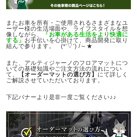
またお車を所有・ご使用されるさまざまなユ
ーザー様の生活場面や、
ライフスタイルを想
像しながら、
「お車がある生活をより快適に
する
」
お手伝いを
心掛けて、商品開発に取り
組んで参ります。 (*’▽’) /～★
また、アルティジャーノのフロアマットにつ
いての基礎知識やご注文方法の
流れについ
て、
【オーダーマットの選び方】
にて詳しく
ご解説させていただいて
おります。
下記バナーより是非一度ご覧ください♪♪