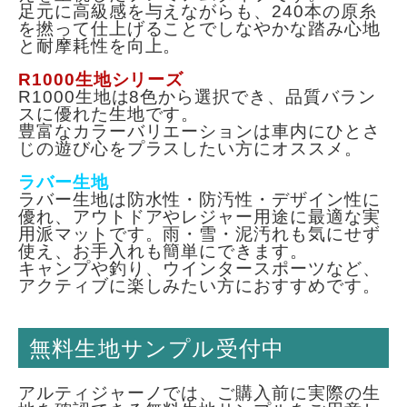
足元に高級感を与えながらも、240本の原糸
を撚って仕上げることでしなやかな踏み心地
と耐摩耗性を向上。
R1000生地シリーズ
R1000生地は8色から選択でき、品質バラン
スに優れた生地です。
豊富なカラーバリエーションは車内にひとさ
じの遊び心をプラスしたい方にオススメ。
ラバー生地
ラバー生地は防水性・防汚性・デザイン性に
優れ、アウトドアやレジャー用途に最適な実
用派マットです。
雨・雪・泥汚れも気にせず
使え、お手入れも簡単にできます。
キャンプや釣り、ウインタースポーツなど、
アクティブに楽しみたい方におすすめです。
無料生地サンプル受付中
アルティジャーノでは、ご購入前に実際の生