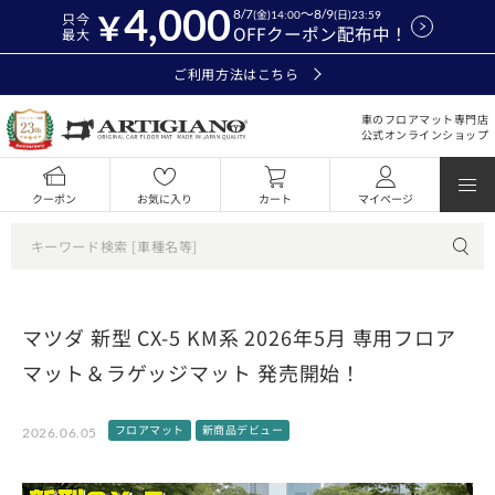
4,000
8/7
～8/9
(金)14:00
(日)23:59
只今
OFFクーポン配布中！
最大
ご利用方法はこちら
車のフロアマット専門店
公式オンラインショップ
クーポン
お気に入り
カート
マイページ
マツダ 新型 CX-5 KM系 2026年5月 専用フロア
マット＆ラゲッジマット 発売開始！
フロアマット
新商品デビュー
2026.06.05