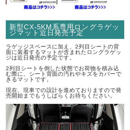
新型CX-5KM系専用ロングラゲッ
ジマット近日発売予定
ラゲッジスペースに加え、2列目シートの背
面に装着するマットが含まれたロングラゲッ
ジは近日発売の予定です。
2列目シートを倒した状態でお荷物を積み込
む際に、シート背面の汚れやキズをカバーで
きるマットです。
現在、現車での設計を進めておりますので発
売開始までもうしばらくお待ちください。