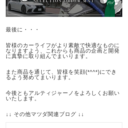
最後に・・・
皆様のカーライフがより素敵で快適
なも
のに
なりますよう、
これからも
商品の企画と開発
に真摯に取り組んでまいります。
また商品を通じて、皆様を笑顔(*^^*)にでき
るよう努めてまいります。
今後ともアルティジャーノをよろしくお願い
いたします。
↓↓ その他マツダ関連ブログ ↓↓