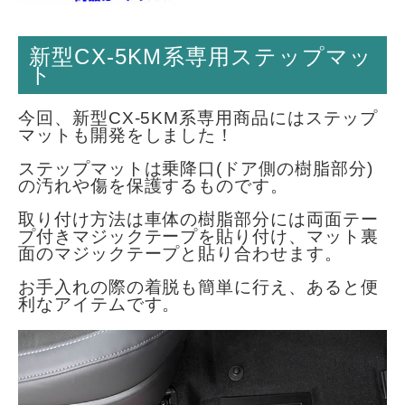
新型CX-5KM系専用ステップマッ
ト
今回、新型CX-5KM系専用商品にはステップ
マットも開発をしました！
ステップマットは乗降口(ドア側の樹脂部分)
の汚れや傷を保護するものです。
取り付け方法は車体の樹脂部分には両面テー
プ付きマジックテープを貼り付け、マット裏
面のマジックテープと貼り合わせます。
お手入れの際の着脱も簡単に行え、あると便
利なアイテムです。