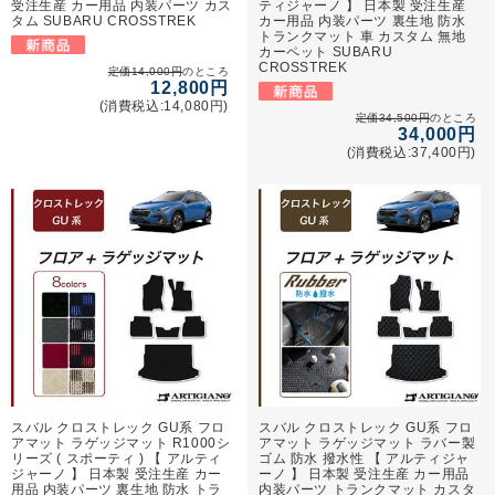
受注生産 カー用品 内装パーツ カス
ティジャーノ 】 日本製 受注生産
タム SUBARU CROSSTREK
カー用品 内装パーツ 裏生地 防水
トランクマット 車 カスタム 無地
カーペット SUBARU
CROSSTREK
定価14,000円
のところ
12,800円
(消費税込:14,080円)
定価34,500円
のところ
34,000円
(消費税込:37,400円)
スバル クロストレック GU系 フロ
スバル クロストレック GU系 フロ
アマット ラゲッジマット R1000シ
アマット ラゲッジマット ラバー製
リーズ ( スポーティ ) 【 アルティ
ゴム 防水 撥水性 【 アルティジャ
ジャーノ 】 日本製 受注生産 カー
ーノ 】 日本製 受注生産 カー用品
用品 内装パーツ 裏生地 防水 トラ
内装パーツ トランクマット カスタ