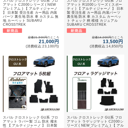
スバル クロストレック GU系 フロ
スバル クロストレック GU系 フロ
アマット C2000シリーズ ( NEW
アマット R1000シリーズ ( スポー
プレミアム ) 【 アルティジャーノ
ティ ) 【 アルティジャーノ 】 日本
】 日本製 受注生産 カー用品 内装
製 受注生産 カー用品 内装パーツ
パーツ 裏生地 防水 車 カスタム 無
裏生地 防水 車 カスタム カーペッ
地 カーペット SUBARU
ト チェック 柄 模様 カジュアル
CROSSTREK
SUBARU CROSSTREK
定価21,500円
のところ
定価14,000円
のところ
21,000円
13,500円
(消費税込:23,100円)
(消費税込:14,850円)
スバル クロストレック GU系 フロ
スバル クロストレック GU系 フロ
アマット ラバー製 ゴム 防水 撥水
アマット ラゲッジマット C2000シ
性 【 アルティジャーノ 】 日本製
リーズ ( NEW プレミアム ) 【 アル