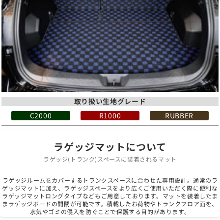
取り扱い生地グレード
C2000
R1000
RUBBER
ラゲッジマットについて
ラゲッジ(トランク)スペースに装着されるマット
ラゲッジルームをカバーするトランクスペースに合わせた専用設計。通常のラ
ゲッジマットに加え、ラゲッジスペースをより広くご使用いただく際に便利な
ラゲッジマットロングタイプなどもご用意しております。マットを装着したま
まラゲッジボードの開閉が可能です。積載したお荷物やトランクフロア面を、
水気やゴミの侵入を防ぐことで保護する目的があります。