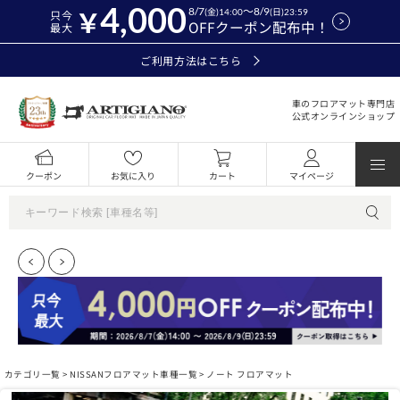
4,000
8/7
～8/9
(金)14:00
(日)23:59
只今
OFFクーポン配布中！
最大
ご利用方法はこちら
車のフロアマット専門店
公式オンラインショップ
クーポン
お気に入り
カート
マイページ
カテゴリ一覧 >
NISSANフロアマット車種一覧
> ノート フロアマット