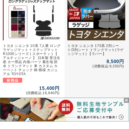
トヨタ シエンタ 10系 7人乗 ロング
トヨタ シエンタ 170系 2列シー
ラゲッジマット + ステップマット
ト/3列シート トランクマット(ラゲ
R1000シリーズ ( スポーティ ) 【
ッジマット) 【ラバー】
アルティジャーノ 】 日本製 受注生
8,500円
産 カー用品 内装パーツ 裏生地 防
水 トランクマット 車 カスタム カ
(消費税込:9,350円)
ーペット チェック 柄 模様 カジュ
アル TOYOTA
15,400円
(消費税込:16,940円)