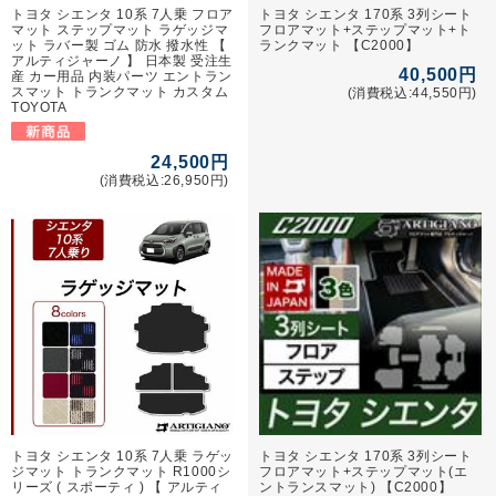
トヨタ シエンタ 10系 7人乗 フロア
トヨタ シエンタ 170系 3列シート
マット ステップマット ラゲッジマ
フロアマット+ステップマット+ト
ット ラバー製 ゴム 防水 撥水性 【
ランクマット 【C2000】
アルティジャーノ 】 日本製 受注生
40,500円
産 カー用品 内装パーツ エントラン
スマット トランクマット カスタム
(消費税込:44,550円)
TOYOTA
24,500円
(消費税込:26,950円)
トヨタ シエンタ 10系 7人乗 ラゲッ
トヨタ シエンタ 170系 3列シート
ジマット トランクマット R1000シ
フロアマット+ステップマット(エ
リーズ ( スポーティ ) 【 アルティ
ントランスマット) 【C2000】