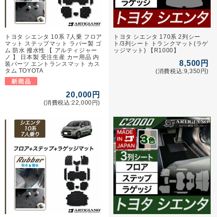
トヨタ シエンタ 10系 7人乗 フロア
トヨタ シエンタ 170系 2列シー
マット ステップマット ラバー製 ゴ
ト/3列シート トランクマット(ラゲ
ム 防水 撥水性 【 アルティジャー
ッジマット) 【R1000】
ノ 】 日本製 受注生産 カー用品 内
8,500円
装パーツ エントランスマット カス
タム TOYOTA
(消費税込:9,350円)
20,000円
(消費税込:22,000円)