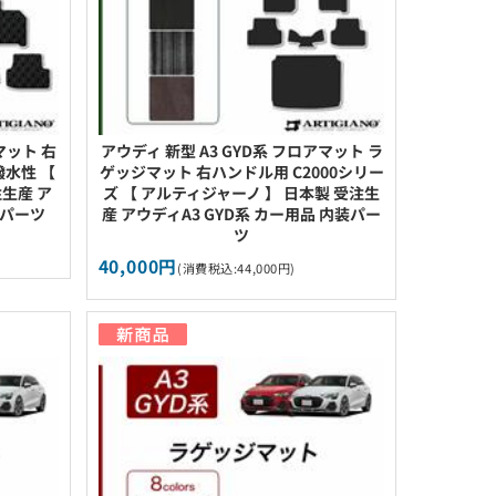
マット 右
アウディ 新型 A3 GYD系 フロアマット ラ
撥水性 【
ゲッジマット 右ハンドル用 C2000シリー
生産 ア
ズ 【 アルティジャーノ 】 日本製 受注生
装パーツ
産 アウディA3 GYD系 カー用品 内装パー
ツ
40,000円
(消費税込:44,000円)