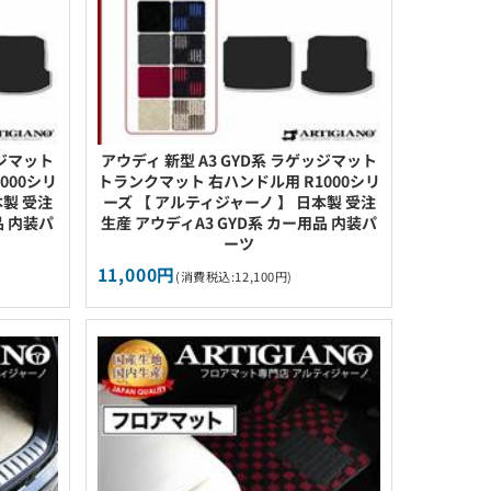
ッジマット
アウディ 新型 A3 GYD系 ラゲッジマット
000シリ
トランクマット 右ハンドル用 R1000シリ
本製 受注
ーズ 【 アルティジャーノ 】 日本製 受注
品 内装パ
生産 アウディA3 GYD系 カー用品 内装パ
ーツ
11,000円
(消費税込:12,100円)