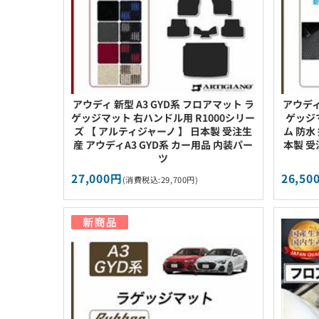
アウディ 新型 A3 GYD系 フロアマット ラ
アウディ
ゲッジマット 右ハンドル用 R1000シリー
ゲッジ
ズ 【 アルティジャーノ 】 日本製 受注生
ム 防水
産 アウディA3 GYD系 カー用品 内装パー
本製 受
ツ
27,000円
26,50
(消費税込:29,700円)