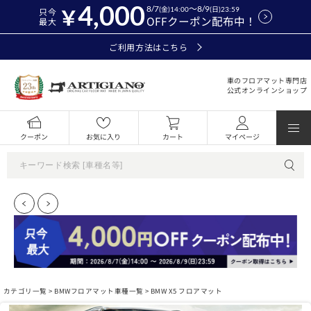
4,000
8/7
～8/9
(金)14:00
(日)23:59
只今
OFFクーポン配布中！
最大
ご利用方法はこちら
車のフロアマット専門店
公式オンラインショップ
クーポン
お気に入り
カート
マイページ
カテゴリ一覧 >
BMWフロアマット車種一覧
> BMW X5 フロアマット