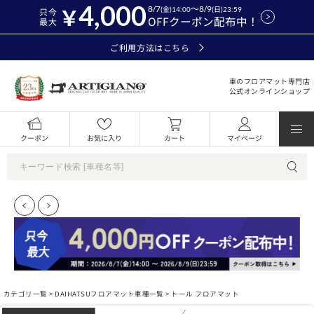
4,000
8/7
～8/9
(金)14:00
(日)23:59
只今
OFFクーポン配布中！
最大
ご利用方法はこちら
車のフロアマット専門店
公式オンラインショップ
クーポン
お気に入り
カート
マイページ
カテゴリ一覧 >
DAIHATSUフロアマット車種一覧
> トール フロアマット