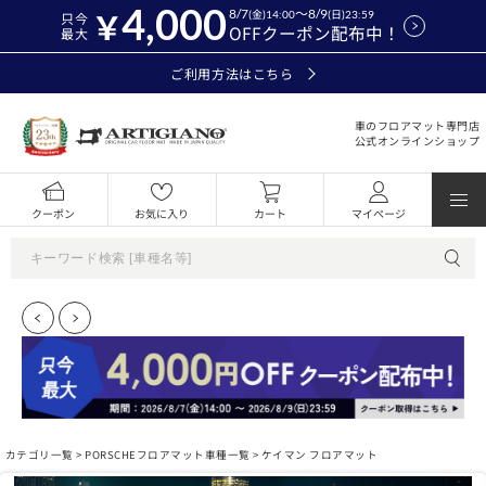
4,000
8/7
～8/9
(金)14:00
(日)23:59
只今
OFFクーポン配布中！
最大
ご利用方法はこちら
車のフロアマット専門店
公式オンラインショップ
クーポン
お気に入り
カート
マイページ
カテゴリ一覧 >
PORSCHEフロアマット車種一覧
> ケイマン フロアマット