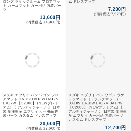
ロング ラゲッジルーム フロアマッ
ム ドレスアップ
ト カーゴマット カー用品 内装パー
7,200円
ツ
(消費税込:7,920円)
13,600円
(消費税込:14,960円)
スズキ エブリイ バン ワゴン フロ
スズキ エブリイ バン ワゴン ラゲ
アマット DA18V DA18W DA17V
ッジマット（トランクマット）
DA17W 【C2000】 (NEWプレミ
DA18V DA18W DA17V DA17W
アム) 【 アルティジャーノ 】 日本
【C2000】 (NEWプレミアム) 【
製 受注生産 エブリィ カー用品 内
アルティジャーノ 】 日本製 受注生
装パーツ カスタム ドレスアップ
産 エブリィ カー用品 内装パーツ
カスタム ドレスアップ
20,600円
12,700円
(消費税込:22,660円)
(消費税込:13,970円)
スズキ エブリイ バン ワゴン ステ
スズキ エブリイ バン ワゴン フロ
ップマット (エントランスマット)
アマット DA18V DA18W DA17V
DA18V DA18W DA17V DA17W
DA17W 【ラバー】 防水 撥水性 【
【C2000】 (NEWプレミアム) 【
アルティジャーノ 】 日本製 受注生
アルティジャーノ 】 日本製 受注生
産 エブリィ カー用品 内装パーツ
産 エブリィ カー用品 内装パーツ
カスタム ドレスアップ
カスタム ドレスアップ
12,700円
9,000円
(消費税込:13,970円)
(消費税込:9,900円)