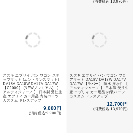
スズキ エブリイ バン ワゴン ラゲ
スズキ エブリイ バン ワゴン ロン
ッジマット（トランクマット）
グラゲッジマット トランクマット
DA18V DA18W DA17V DA17W
ロングタイプ DA18V DA18W
【ラバー】 防水 撥水性 【 アルテ
DA17V DA17W 【ラバー】 防水
ィジャーノ 】 日本製 受注生産 エ
撥水性【 アルティジャーノ 】 日本
ブリィ カー用品 内装パーツ カスタ
製 受注生産 エブリィ トランク ロ
ム ドレスアップ
ング ラゲッジルーム フロアマット
カーゴマット 防水 撥水性 カー用品
8,100円
内装パーツ
(消費税込:8,910円)
12,700円
(消費税込:13,970円)
スズキ エブリイ バン ワゴン ステ
スズキ エブリイ バン DA64V フロ
ップマット (エントランスマット)
アマット H17年9月～ ラバー 撥水
DA18V DA18W DA17V DA17W
性
【ラバー】 防水 撥水性 【 アルテ
11,000円
ィジャーノ 】 日本製 受注生産 エ
ブリィ カー用品 内装パーツ カスタ
(消費税込:12,100円)
ム ドレスアップ
6,600円
(消費税込:7,260円)
スズキ エブリイ ワゴン DA64W フ
スズキ エブリーバン DA64V フロ
ロアマット H17年9月～ ラバー 撥
アマット (H17年8月～) C2000
水性
17,000円