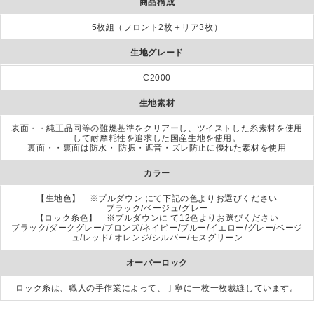
商品構成
5枚組（フロント2枚＋リア3枚）
生地グレード
C2000
生地素材
表面・・純正品同等の難燃基準をクリアーし、ツイストした糸素材を使用
して耐摩耗性を追求した国産生地を使用。
裏面・・裏面は防水・ 防振・遮音・ズレ防止に優れた素材を使用
カラー
【生地色】 ※プルダウン にて下記の色よりお選びください
ブラック/ベージュ/グレー
【ロック糸色】 ※プルダウンに て12色よりお選びください
ブラック/ダークグレー/ブロンズ/ネイビー/ブルー/イエロー/グレー/ベージ
ュ/レッド/ オレンジ/シルバー/モスグリーン
オーバーロック
ロック糸は、職人の手作業によって、丁寧に一枚一枚裁縫しています。