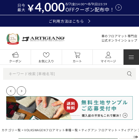
4,000
8/7
～8/9
(金)14:00
(日)23:59
只今
OFFクーポン配布中！
最大
ご利用方法はこちら
車のフロアマット専門店
公式オンラインショップ
クーポン
お気に入り
カート
マイページ
カテゴリ一覧 >
VOLKSWAGENフロアマット車種一覧
>
ティグアン フロアマット
> ティグアン 