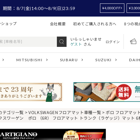
！
期間：
8/7
(金)14:00
～8/9
(日)23:59
¥4,000OFF
¥3,00
ンショップ
会社概要
初めてご購入される方へ
8つの視
いらっしゃいませ
ログイン
ゲスト
さん
MITSUBISHI
SUBARU
SUZUKI
DAI
カテゴリ一覧
>
VOLKSWAGENフロアマット車種一覧
>
ポロ フロアマッ
クスワーゲン ポロ （6R） フロアマット トランク（ラゲッジ）マット 6枚組