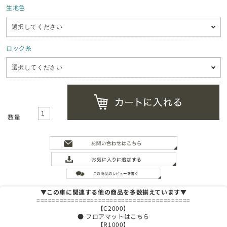
生地色
ロック糸
数量
▼この車に関連する他の商品を多数揃えています▼
========================================
【C2000】
● フロアマットはこちら
【R1000】