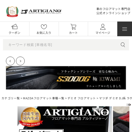
車のフロアマット専門店
公式オンラインショップ
クーポン
お気に入り
カート
マイページ
カテゴリ一覧 >
MAZDAフロアマット車種一覧
>
デミオ フロアマット
> マツダ デミオ DJ系 ラ