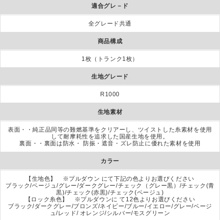
適合グレ－ド
全グレード共通
商品構成
1枚（トランク1枚）
生地グレード
R1000
生地素材
表面・・純正品同等の難燃基準をクリアーし、ツイストした糸素材を使用
して耐摩耗性を追求した国産生地を使用。
裏面・・裏面は防水・ 防振・遮音・ズレ防止に優れた素材を使用
カラー
【生地色】 ※プルダウン にて下記の色よりお選びください
ブラック/ベージュ/グレー/ダークグレー/チェック（グレー黒）/チェック(青
黒)/チェック(赤黒)/チェック(ベージュ)
【ロック糸色】 ※プルダウンに て12色よりお選びください
ブラック/ダークグレー/ブロンズ/ネイビー/ブルー/イエロー/グレー/ベージ
ュ/レッド/ オレンジ/シルバー/モスグリーン