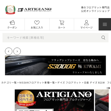
車のフロアマット専門店
公式オンラインショップ
クーポン
お気に入り
カート
マイページ
カテゴリ一覧 >
NISSANフロアマット車種一覧
>
デイズ フロアマット
> 日産 デイズ B21W フ