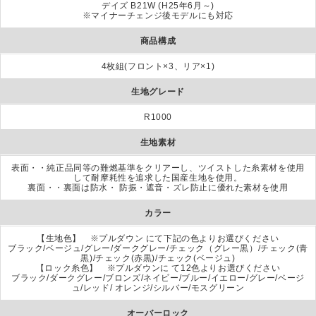
デイズ B21W (H25年6月～)
※マイナーチェンジ後モデルにも対応
商品構成
4枚組(フロント×3、リア×1)
生地グレード
R1000
生地素材
表面・・純正品同等の難燃基準をクリアーし、ツイストした糸素材を使用
して耐摩耗性を追求した国産生地を使用。
裏面・・裏面は防水・ 防振・遮音・ズレ防止に優れた素材を使用
カラー
【生地色】 ※プルダウン にて下記の色よりお選びください
ブラック/ベージュ/グレー/ダークグレー/チェック（グレー黒）/チェック(青
黒)/チェック(赤黒)/チェック(ベージュ)
【ロック糸色】 ※プルダウンに て12色よりお選びください
ブラック/ダークグレー/ブロンズ/ネイビー/ブルー/イエロー/グレー/ベージ
ュ/レッド/ オレンジ/シルバー/モスグリーン
オーバーロック