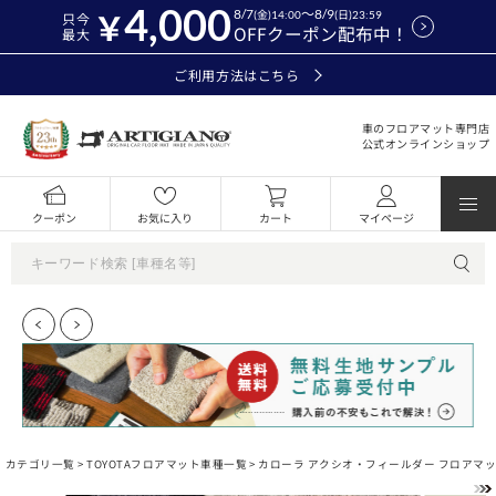
4,000
8/7
～8/9
(金)14:00
(日)23:59
只今
OFFクーポン配布中！
最大
ご利用方法はこちら
車のフロアマット専門店
公式オンラインショップ
クーポン
お気に入り
カート
マイページ
カテゴリ一覧 >
TOYOTAフロアマット車種一覧
>
カローラ アクシオ・フィールダー フロアマ