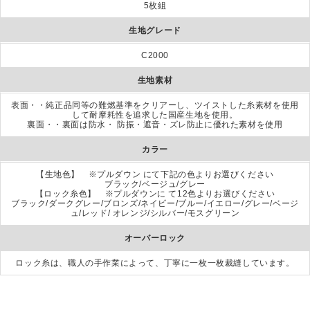
5枚組
生地グレード
C2000
生地素材
表面・・純正品同等の難燃基準をクリアーし、ツイストした糸素材を使用
して耐摩耗性を追求した国産生地を使用。
裏面・・裏面は防水・ 防振・遮音・ズレ防止に優れた素材を使用
カラー
【生地色】 ※プルダウン にて下記の色よりお選びください
ブラック/ベージュ/グレー
【ロック糸色】 ※プルダウンに て12色よりお選びください
ブラック/ダークグレー/ブロンズ/ネイビー/ブルー/イエロー/グレー/ベージ
ュ/レッド/ オレンジ/シルバー/モスグリーン
オーバーロック
ロック糸は、職人の手作業によって、丁寧に一枚一枚裁縫しています。