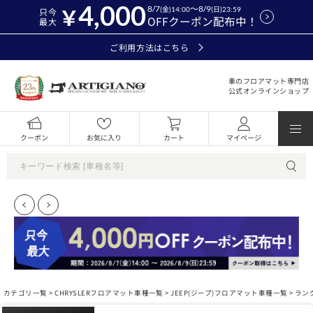
4,000
8/7
～8/9
(金)14:00
(日)23:59
只今
OFFクーポン配布中！
最大
ご利用方法はこちら
車のフロアマット専門店
公式オンラインショップ
クーポン
お気に入り
カート
マイページ
カテゴリ一覧 >
CHRYSLERフロアマット車種一覧
>
JEEP(ジープ)フロアマット車種一覧
>
ラン