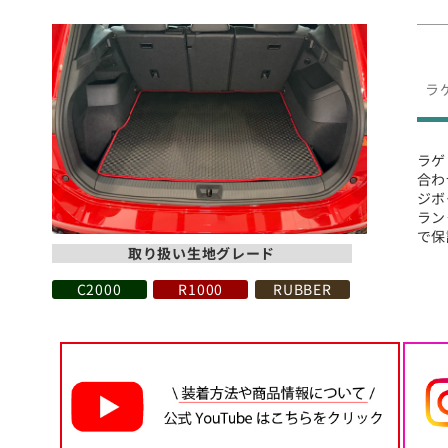
ラ
ラゲ
合わ
ジボ
ラン
で保
取り扱い生地グレード
C2000
R1000
RUBBER