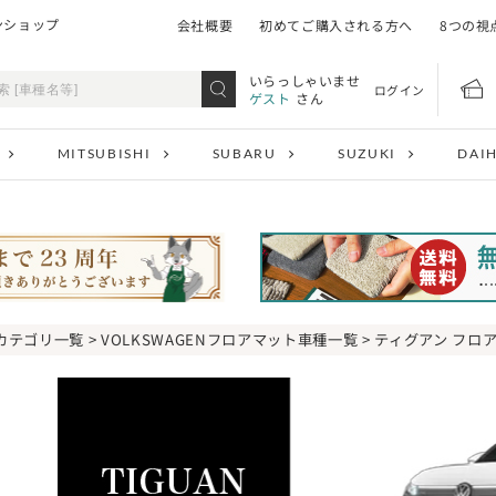
ンショップ
会社概要
初めてご購入される方へ
8つの視
いらっしゃいませ
ログイン
ゲスト
さん
MITSUBISHI
SUBARU
SUZUKI
DAI
カテゴリ一覧
>
VOLKSWAGENフロアマット車種一覧
>
ティグアン フロ