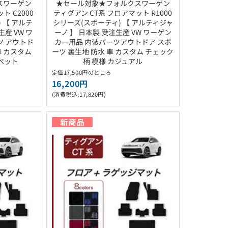
スワーゲン
★セール対象★フォルクスワーゲン
ト C2000
ティグアン CT系 フロアマット R1000
 【 アルテ
シリーズ(スポーティ) 【 アルティジャ
産 VW ワ
ーノ 】 日本製 受注生産 VW ワーゲン
ツ アウトド
カー用品 内装パーツアウトドア スポ
車 カスタム
ーツ 裏生地 防水 車 カスタム チェック
ペット
柄 模様 カジュアル
定価17,500円
のところ
16,200円
(消費税込:17,820円)