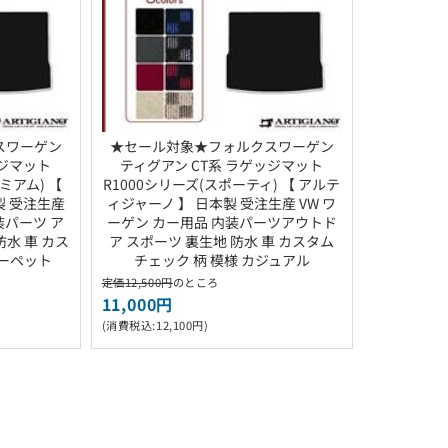
スワーゲン
★セール対象★フォルクスワーゲン
ッジマット
ティグアン CT系 ラゲッジマット
レミアム) 【
R1000シリーズ(スポーティ) 【 アルテ
製 受注生産
ィジャーノ 】 日本製 受注生産 VW ワ
装パーツ ア
ーゲン カー用品 内装パーツアウトド
防水 車 カス
ア スポーツ 裏生地 防水 車 カスタム
カーペット
チェック 柄 模様 カジュアル
定価12,500円
のところ
11,000円
(消費税込:12,100円)