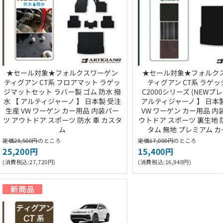
★セール対象★フォルクスワーゲン
★セール対象★フォルク
ティグアン CT系 フロアマット ラゲッ
ティグアン CT系 ラゲ
ジマットセット ラバー製 ゴム 防水 撥
C2000シリーズ (NEWプ
水 【 アルティジャーノ 】 日本製 受注
アルティジャーノ 】 日本
生産 VW ワーゲン カー用品 内装パー
VW ワーゲン カー用品 内
ツ アウトドア スポーツ 防水 車 カスタ
ウトドア スポーツ 裏生地 
ム
タム 無地 プレミアム 
定価28,500円
のところ
定価17,000円
のところ
25,200円
15,400円
(消費税込:27,720円)
(消費税込:16,940円)