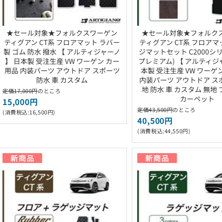
★セール対象★フォルクスワーゲン
★セール対象★フォルク
ティグアン CT系 フロアマット ラバー
ティグアン CT系 フロアマ
製 ゴム 防水 撥水 【 アルティジャーノ
ジマットセット C2000シリ
】 日本製 受注生産 VW ワーゲン カー
プレミアム) 【 アルティジ
用品 内装パーツ アウトドア スポーツ
本製 受注生産 VW ワーゲ
防水 車 カスタム
内装パーツ アウトドア ス
地 防水 車 カスタム 無地
定価17,000円
のところ
カーペット
15,000円
定価43,500円
のところ
(消費税込:16,500円)
40,500円
(消費税込:44,550円)