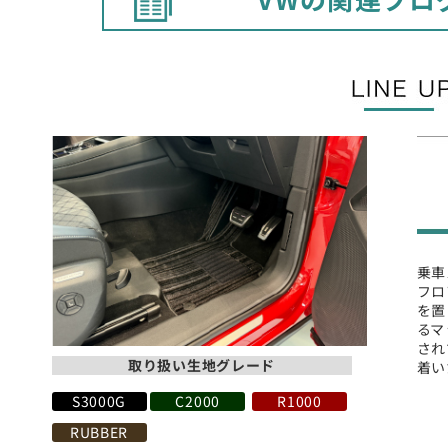
乗車
フロ
を置
るマ
され
取り扱い生地グレード
着い
S3000G
C2000
R1000
RUBBER