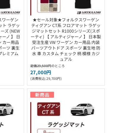
スワーゲン
★セール対象★フォルクスワーゲン
ット ラゲッ
ティグアン CT系 フロアマット ラゲッ
ーズ (NEW
ジマットセット R1000シリーズ(スポ
ャーノ 】 日
ーティ) 【 アルティジャーノ 】 日本製
ン カー用品
受注生産 VW ワーゲン カー用品 内装
ポーツ 裏生
パーツアウトドア スポーツ 裏生地 防
 プレミアム
水 車 カスタム チェック 柄 模様 カジ
ュアル
定価29,500円
のところ
27,000円
(消費税込:29,700円)