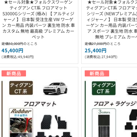
★セール対象★フォルクスワーゲン
★セール対象★フォルク
ティグアン CT系 フロアマット
ティグアン CT系 フロアマッ
S3000Gシリーズ (極み) 【 アルティジ
シリーズ (NEWプレミアム)
ャーノ 】 日本製 受注生産 VW ワーゲ
ィジャーノ 】 日本製 受注生
ン カー用品 内装パーツ 裏生地 防水 車
ーゲン カー用品 内装パー
カスタム 無地 最高級 プレミアム カー
ア スポーツ 裏生地 防水 
ペット
無地 プレミアム カー
定価50,000円
のところ
定価27,000円
のところ
45,400円
25,400円
(消費税込:49,940円)
(消費税込:27,940円)