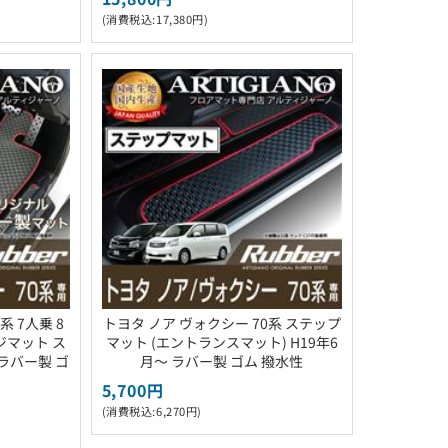
(消費税込:17,380円)
系 7人乗 8
トヨタ ノア ヴォクシー 70系 ステップ
ジマット ス
マット (エントランスマット) H19年6
 ラバー製 ゴ
月～ ラバー製 ゴム 撥水性
5,700円
(消費税込:6,270円)