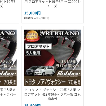
 H19年6
用 フロアマット H19年6月～ C2000シ
ーズ
リーズ
15,000円
(消費税込:16,500円)
系 7人乗 8
トヨタ ノア ヴォクシー 70系 5人乗 フ
6月～ ラバー
ロアマット H19年6月～ ラバー製 ゴム
撥水性
15,800円