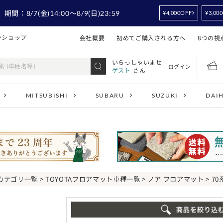
！
期間：
8/7
(金)14:00
～8/9
(日)23:59
¥4,000OFF
¥3,00
ンショップ
会社概要
初めてご購入される方へ
8つの視
いらっしゃいませ
ログイン
ゲスト
さん
MITSUBISHI
SUBARU
SUZUKI
DAI
カテゴリ一覧
>
TOYOTAフロアマット車種一覧
>
ノア フロアマット
> 7