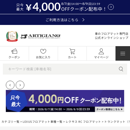
4,000
8/7
～8/9
(金)14:00
(日)23:59
只今
OFFクーポン配布中！
最大
ご利用方法はこちら
車のフロアマット専門店
公式オンラインショップ
クーポン
お気に入り
カート
マイページ
カテゴリ一覧 >
LEXUSフロアマット車種一覧
>
レクサス RC フロアマット
> トランクマット（