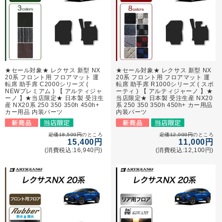
★セール対象★ レクサス 新型 NX
★セール対象★ レクサス 新型 NX
20系 フロント用 フロアマット 運
20系 フロント用 フロアマット 運
転席 助手席 C2000シリーズ (
転席 助手席 R1000シリーズ ( スポ
NEWプレミアム ) 【 アルティジャ
ーティ ) 【 アルティジャーノ 】★
ーノ 】★当店限定★ 日本製 受注生
当店限定★ 日本製 受注生産 NX20
産 NX20系 250 350 350h 450h+
系 250 350 350h 450h+ カー用品
カー用品 内装パーツ
内装パーツ
定価18,500円
のところ
定価12,000円
のところ
15,400円
11,000円
(消費税込:16,940円)
(消費税込:12,100円)