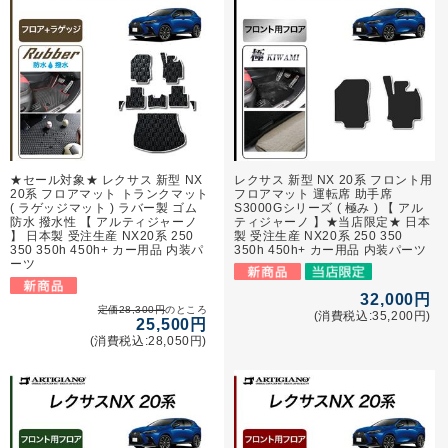
★セール対象★ レクサス 新型 NX
レクサス 新型 NX 20系 フロント用
20系 フロアマット トランクマット
フロアマット 運転席 助手席
( ラゲッジマット ) ラバー製 ゴム
S3000Gシリーズ ( 極み ) 【 アル
防水 撥水性 【 アルティジャーノ
ティジャーノ 】★当店限定★ 日本
】 日本製 受注生産 NX20系 250
製 受注生産 NX20系 250 350
350 350h 450h+ カー用品 内装パ
350h 450h+ カー用品 内装パーツ
ーツ
32,000円
定価28,300円
のところ
(消費税込:35,200円)
25,500円
(消費税込:28,050円)