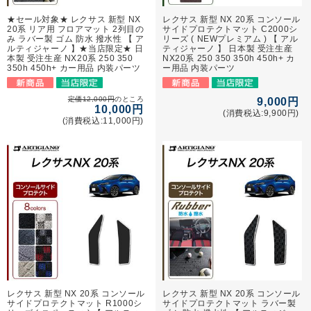
★セール対象★ レクサス 新型 NX
レクサス 新型 NX 20系 コンソール
20系 リア用 フロアマット 2列目の
サイドプロテクトマット C2000シ
み ラバー製 ゴム 防水 撥水性 【 ア
リーズ ( NEWプレミアム ) 【 アル
ルティジャーノ 】★当店限定★ 日
ティジャーノ 】 日本製 受注生産
本製 受注生産 NX20系 250 350
NX20系 250 350 350h 450h+ カ
350h 450h+ カー用品 内装パーツ
ー用品 内装パーツ
定価12,000円
のところ
9,000円
10,000円
(消費税込:9,900円)
(消費税込:11,000円)
レクサス 新型 NX 20系 コンソール
レクサス 新型 NX 20系 コンソール
サイドプロテクトマット R1000シ
サイドプロテクトマット ラバー製