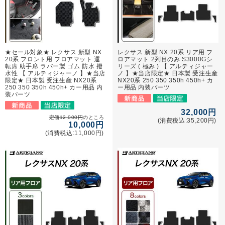
★セール対象★ レクサス 新型 NX
レクサス 新型 NX 20系 リア用 フ
20系 フロント用 フロアマット 運
ロアマット 2列目のみ S3000Gシ
転席 助手席 ラバー製 ゴム 防水 撥
リーズ ( 極み ) 【 アルティジャー
水性 【 アルティジャーノ 】★当店
ノ 】★当店限定★ 日本製 受注生産
限定★ 日本製 受注生産 NX20系
NX20系 250 350 350h 450h+ カ
250 350 350h 450h+ カー用品 内
ー用品 内装パーツ
装パーツ
32,000円
定価12,000円
のところ
(消費税込:35,200円)
10,000円
(消費税込:11,000円)