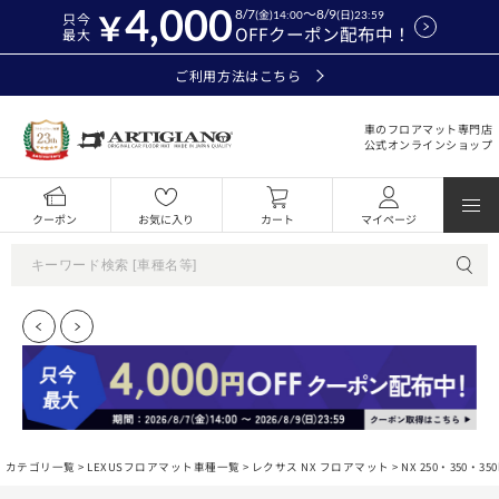
4,000
8/7
～8/9
(金)14:00
(日)23:59
只今
OFFクーポン配布中！
最大
ご利用方法はこちら
車のフロアマット専門店
公式オンラインショップ
クーポン
お気に入り
カート
マイページ
カテゴリ一覧 >
LEXUSフロアマット車種一覧
>
レクサス NX フロアマット
>
NX 250・350・35