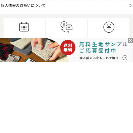
個人情報の取扱いについて
納期
返品・交換
お支払い
について
について
について
個人情報の
送料
よくある
取扱い
について
質問
について
営業日カレンダー