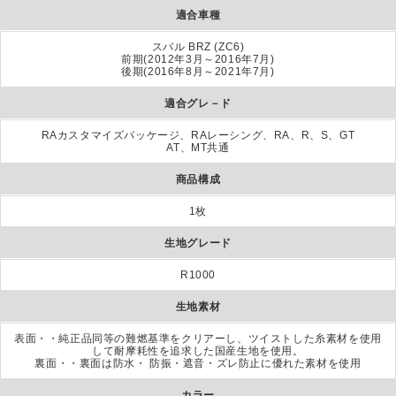
適合車種
スバル BRZ (ZC6)
前期(2012年3月～2016年7月)
後期(2016年8月～2021年7月)
適合グレ－ド
RAカスタマイズパッケージ、RAレーシング、RA、R、S、GT
AT、MT共通
商品構成
1枚
生地グレード
R1000
生地素材
表面・・純正品同等の難燃基準をクリアーし、ツイストした糸素材を使用
して耐摩耗性を追求した国産生地を使用。
裏面・・裏面は防水・ 防振・遮音・ズレ防止に優れた素材を使用
カラー