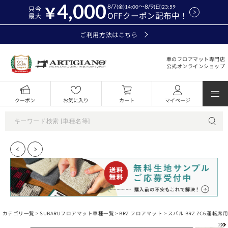
4,000
8/7
～8/9
(金)14:00
(日)23:59
只今
OFFクーポン配布中！
最大
ご利用方法はこちら
車のフロアマット専門店
公式オンラインショップ
クーポン
お気に入り
カート
マイページ
カテゴリ一覧 >
SUBARUフロアマット車種一覧
>
BRZ フロアマット
> スバル BRZ ZC6 運転席