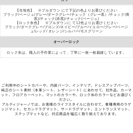
【生地色】 ※プルダウン にて下記の色よりお選びください
ブラック/ベージュ/グレー/ダークグレー/チェック（グレー黒）/チェック(青
黒)/チェック(赤黒)/チェック(ベージュ)
【ロック糸色】 ※プルダウンに て12色よりお選びください
ブラック/ダークグレー/ブロンズ/ネイビー/ブルー/イエロー/グレー/ベージ
ュ/レッド/ オレンジ/シルバー/モスグリーン
オーバーロック
ロック糸は、職人の手作業によって、丁寧に一枚一枚裁縫しています。
ご利用中のシートカバーや、内装パーツ、インテリア、ドレスアップパーツ、
純正のシート素材（本革シート、レザーシート）にあわせて、社外品、カーマ
ット、フロアカーペット、マットのカラーや、ロック糸のカラーなどお選びく
ださい。
アルティジャーノでは、お客様のライフスタイルに合わせて、車種専用のラゲ
ッジマット、セカンドラグマット、サードラグマット、エントランスマット、
ステップマットなど、対応商品を幅広く取り揃えております。