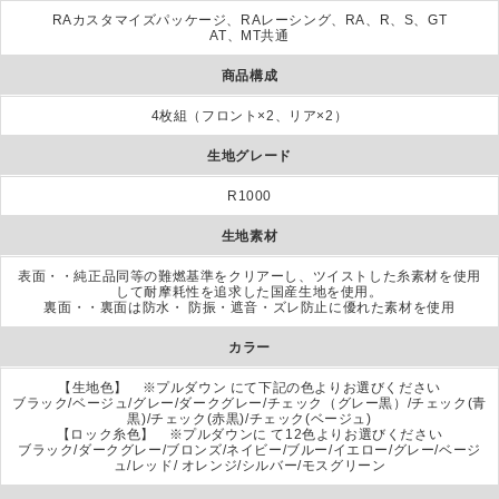
RAカスタマイズパッケージ、RAレーシング、RA、R、S、GT
AT、MT共通
商品構成
4枚組（フロント×2、リア×2）
生地グレード
R1000
生地素材
表面・・純正品同等の難燃基準をクリアーし、ツイストした糸素材を使用
して耐摩耗性を追求した国産生地を使用。
裏面・・裏面は防水・ 防振・遮音・ズレ防止に優れた素材を使用
カラー
【生地色】 ※プルダウン にて下記の色よりお選びください
ブラック/ベージュ/グレー/ダークグレー/チェック（グレー黒）/チェック(青
黒)/チェック(赤黒)/チェック(ベージュ)
【ロック糸色】 ※プルダウンに て12色よりお選びください
ブラック/ダークグレー/ブロンズ/ネイビー/ブルー/イエロー/グレー/ベージ
ュ/レッド/ オレンジ/シルバー/モスグリーン