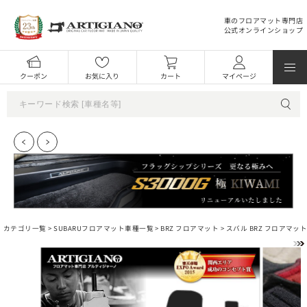
車のフロアマット専門店
公式オンラインショップ
クーポン
お気に入り
カート
マイページ
カテゴリ一覧 >
SUBARUフロアマット車種一覧
>
BRZ フロアマット
> スバル BRZ フロアマット (