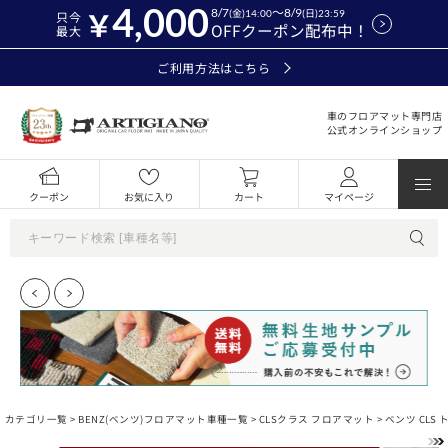
4,000
8/7
～8/9
(金)14:00
(日)23:59
只今
OFFクーポン配布中！
最大
ご利用方法はこちら
車のフロアマット専門店
公式オンラインショップ
クーポン
お気に入り
カート
マイページ
カテゴリ一覧 >
BENZ(ベンツ)フロアマット車種一覧
>
CLSクラス フロアマット
> ベンツ CLS