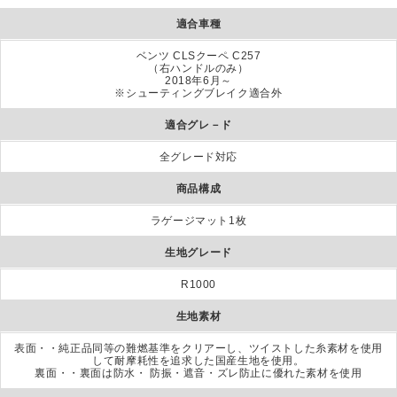
適合車種
ベンツ CLSクーペ C257
（右ハンドルのみ）
2018年6月～
※シューティングブレイク適合外
適合グレ－ド
全グレード対応
商品構成
ラゲージマット1枚
生地グレード
R1000
生地素材
表面・・純正品同等の難燃基準をクリアーし、ツイストした糸素材を使用
して耐摩耗性を追求した国産生地を使用。
裏面・・裏面は防水・ 防振・遮音・ズレ防止に優れた素材を使用