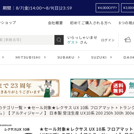
！
期間：
8/7
(金)14:00
～8/9
(日)23:59
¥4,000OFF
¥3,00
ンショップ
会社概要
初めてご購入される方へ
8つの視
いらっしゃいませ
ログイン
ゲスト
さん
MITSUBISHI
SUBARU
SUZUKI
DAI
カテゴリ一覧
> ★セール対象★レクサス UX 10系 フロアマット + トランクマ
ム ) 【 アルティジャーノ 】 日本製 受注生産 UX10系 200 250h 300
★セール対象★レクサス UX 10系 フロアマット +