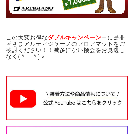
この大変お得な
ダブルキャンペーン
中に是非
皆さまアルティジャーノのフロアマットをご
検討ください！！滅多にない機会をお見逃し
なく(＾＿＾)ｖ