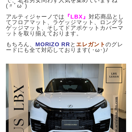
で、老若男女問わず人気を集めていますね
(〃ﾟωﾟ)
アルティジャーノでは
『LBX』
対応商品とし
てフロアマット、ラゲッジマット、ロングラ
ゲッジマット、そしてドアポケットカバーマ
ットを取り揃えております。
もちろん、
MORIZO RR
と
エレガント
のグレ
ードにも全て対応しております( ･ω･)ﾉ