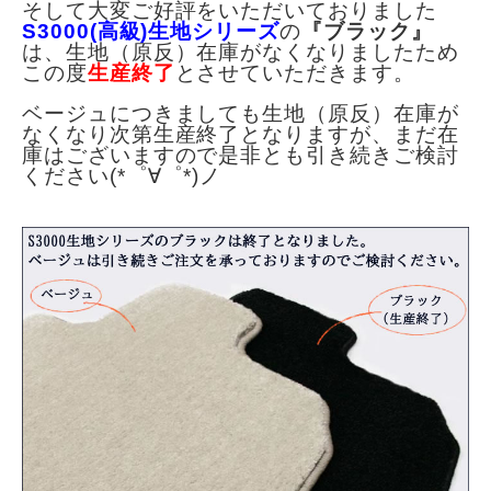
そして大変ご好評をいただいておりました
S3000(高級)生地シリーズ
の
『ブラック』
は、生地（原反）在庫がなくなりましたため
この度
生産終了
とさせていただきます。
ベージュにつきましても生地（原反）在庫が
なくなり次第生産終了となりますが、まだ在
庫はございますので是非とも引き続きご検討
ください(*゜∀゜*)ノ