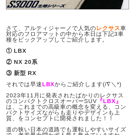
さて、アルティジャーノで人気の
レクサス
車
対応のフロアマットの中から本日は下記3車
種をピックアップしてご紹介します。
① LBX
② NX 20系
③ 新型 RX
それでは早速
LBX
からご紹介します(/∇＼*)
2023年11月に発表されたばかりのレクサス
のコンパクトクロスオーバーSUV
『LBX』
は、これまでの高級車の概念を変える、コン
パクトサイズながらも走りやデザインも上
質、をコンセプトに開発されました！！
道の狭い日本の道路でも運転しやすいサイズ