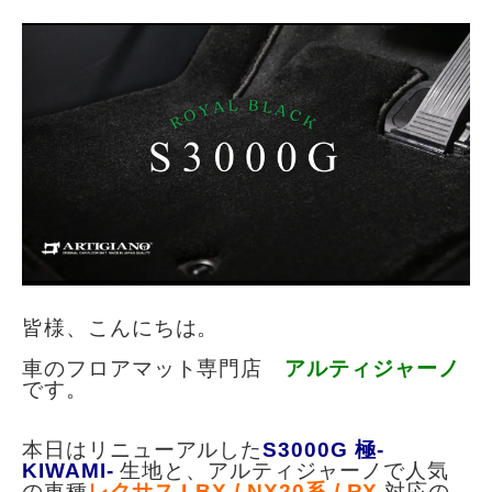
皆様、こんにちは。
車のフロアマット専門店
アルティジャーノ
です。
本日はリニューアルした
S3000G 極-
KIWAMI-
生地と、アルティジャーノで人気
の車種
レクサス LBX / NX20系 / RX
対応の