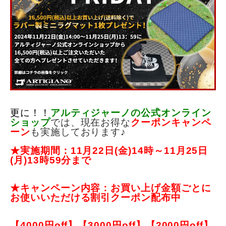
更に！！
アルティジャーノ
の公式オンライン
ショップ
では、現在お得な
クーポンキャンペ
ーン
も実施しております♪
★実施期間：11
月22
日(金)14時～11月25
日
(月)13時59分まで
★キャンペーン内容：お買い上げ金額ごとに
お使いいただける割引クーポン配布中
【4000円off】【3000円off】【2000円off】