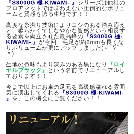
『S3000G 極-KIWAMI- 』
シリーズは他社の
フロアマットでは味わえない圧倒的なボリュ
ームと質感を誇る生地です！！
高度な糸撚り技術によりコシのある踏み応え
と、柔らかくてしなやかな質感という相反す
る要素を両立させた最高峰の
『S3000G 極-
KIWAMI- 』
が今回、毛足が約2mmも長くな
りボリュームが更にアップしました(〃ﾟ∇ﾟ
〃)
生地の色味もより深みのある黒になり
『ロイ
ヤルブラック』
という名前でリニューアルし
ております！！
今まで以上にお車の足元を高級感溢れる雰囲
気に演出してくれる
『S3000G 極-KIWAMI-
』
を、この機会にご覧ください！！