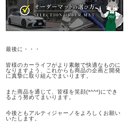
最後に・・・
皆様のカーライフがより素敵
で快適なも
のに
なりますよう、
これからも商品の企画と開発
に真摯に取り組んでまいります。
また商品を通じて、皆様を笑顔(*^^*)にでき
るよう努めてまいります。
今後ともアルティジャーノをよろしくお願い
いたします。