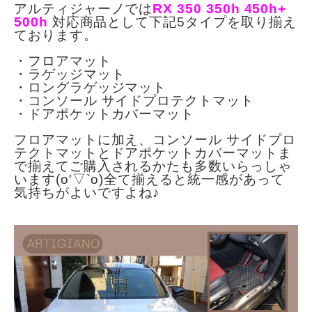
アルティジャーノでは
RX 350 350h 450h+
500h
対応商品として下記5タイプを取り揃え
ております。
・フロアマット
・ラゲッジマット
・ロングラゲッジマット
・コンソール サイドプロテクトマット
・ドアポケットカバーマット
フロアマットに加え、コンソール サイドプロ
テクトマットとドアポケットカバーマットま
で揃えてご購入されるかたも多数いらっしゃ
います(o′▽`o)全て揃えると統一感があって
気持ちがよいですよね♪