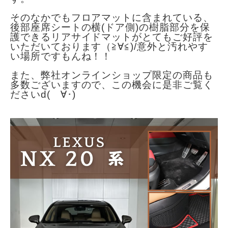
そのなかでもフロアマットに含まれている、
後部座席シートの横(ドア側)の樹脂部分を保
護できるリアサイドマットがとてもご好評を
いただいております（≧∀≦)/意外と汚れやす
い場所ですもんね！！
また、弊社オンラインショップ限定の商品も
多数ございますので、この機会に是非ご覧く
ださいd(ゝ∀･)