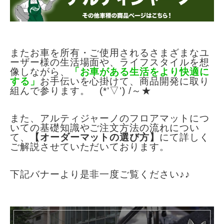
またお車を所有・ご使用されるさまざまなユ
ーザー様の生活場面や、
ライフスタイルを想
像しながら、
「お車がある生活をより快適に
する
」
お手伝いを
心掛けて、商品開発に取り
組んで参ります。 (*’▽’) /～★
また、アルティジャーノのフロアマットにつ
いての基礎知識やご注文方法の
流れについ
て、
【オーダーマットの選び方】
にて詳しく
ご解説させていただいて
おります。
下記バナーより是非一度ご覧ください♪♪