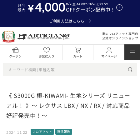
4,000
8/7
～8/9
(金)14:00
(日)23:59
只今
OFFクーポン配布中！
最大
ご利用方法はこちら
車のフロアマット専門店
公式オンラインショップ
クーポン
お気に入り
カート
マイページ
《 S3000G 極-KIWAMI- 生地シリーズ リニュー
アル！ 》～ レクサス LBX / NX / RX / 対応商品
好評発売中！～
フロアマット
近況報告
2024.11.22