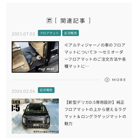
関連記事
フロアマット
近況報告
2021.07.02
≪アルティジャーノの車のフロア
マットについて≫ ～セミオーダ
ーフロアマットのご注文方法や各
種マットに…
MORE
近況報告
2026.02.06
【新型デリカD:5専用設計】純正
フロアマットの上から使えるラグ
マット＆ロングラゲッジマットの
魅力