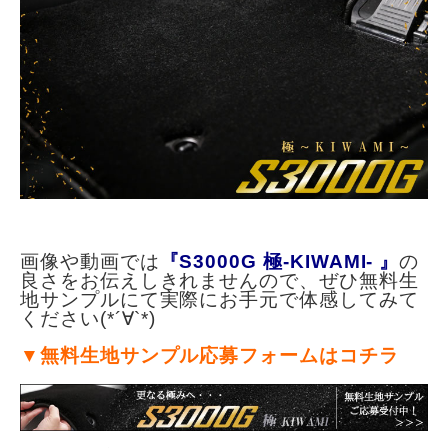
画像や動画では
『S3000G 極-KIWAMI- 』
の
良さをお伝えしきれませんので、ぜひ無料生
地サンプルにて実際にお手元で体感してみて
ください(*´∀`*)
▼無料生地サンプル応募フォームはコチラ