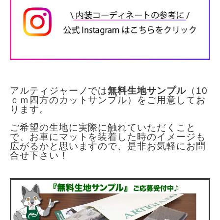
アルティジャーノでは
無料生地サンプル
（10
ｃｍ四方のカットサンプル）
をご用意してお
ります。
ご希望の生地に実際に触れていただくこと
で、お車にマットを装着した時の
イメージも
広がるかと思いますので、是非お気軽にお問
合せ下さい！