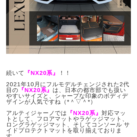
続いて
『NX20系』
！！
2021年10月にフルモデルチェンジされた2代
目の
『NX20系』
は、日本の都市部でも扱い
やすいサイズと、シャープな印象のボディデ
ザインが人気ですね（*＾▽＾*）
アルティジャーノでは
『NX20系』
対応マッ
トとして、フロアマットやラゲッジマット、
ロングラゲッジマット、そしてコンソール サ
イドプロテクトマットを取り揃えておりま
す。