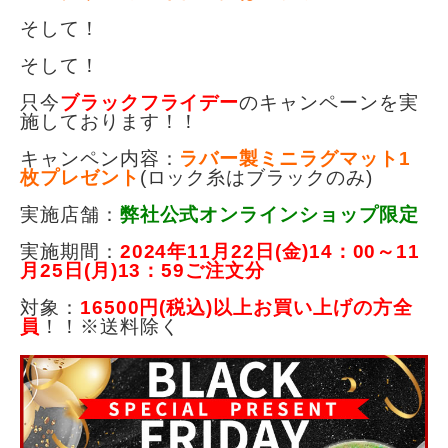
そして！
そして！
只今
ブラックフライデー
のキャンペーンを実
施しております！！
キャンペン内容：
ラバー製ミニラグマット1
枚プレゼント
(ロック糸はブラックのみ)
実施店舗：
弊社公式オンラインショップ限定
実施期間：
2024年11月22日(金)14：00～11
月25日(月)13：59ご注文分
対象：
16500円(税込)以上お買い上げの方全
員
！！※送料除く