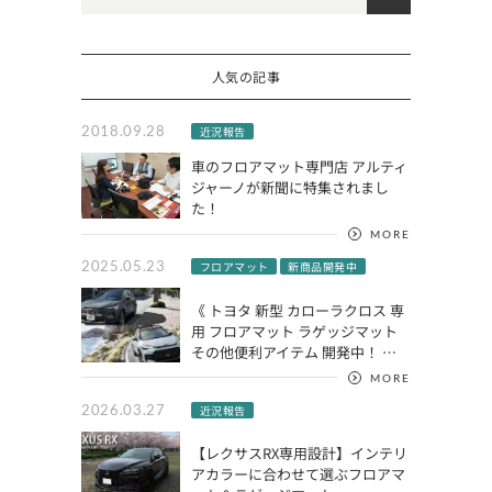
人気の記事
2018.09.28
近況報告
車のフロアマット専門店 アルティ
ジャーノが新聞に特集されまし
た！
MORE
2025.05.23
フロアマット
新商品開発中
《 トヨタ 新型 カローラクロス 専
用 フロアマット ラゲッジマット
その他便利アイテム 開発中！ …
MORE
2026.03.27
近況報告
【レクサスRX専用設計】インテリ
アカラーに合わせて選ぶフロアマ