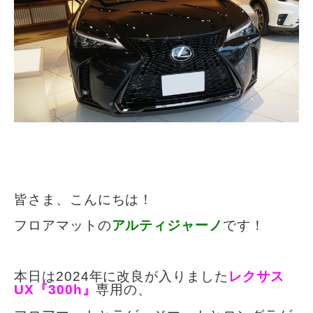
皆さま、こんにちは！
フロアマットの
アルティジャーノ
です！
本日は2024年に改良が入りました
レクサス
UX『300h』
専用の、