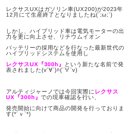
レクサスUXはガソリン車(UX200)が2023年
12月にて生産終了となりましたね(´;ω;`)
しかし、ハイブリッド車は電気モーターの出
力を更に向上させ、
リチウムイオン
バッテリーの採用などを行なった最新世代の
ハイブリッドシステムを使用し
レクサスUX『300h』
という新たな名前で発
表されました(v´∀`)ﾊ(´∀`v)
アルティジャーノでは今回実際に
レクサス
UX『300h』
での現車確認を行い、
発売開始に向けて商品の開発を行っておりま
す(*´ｖ`*)