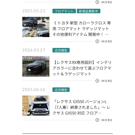
MORE
2025.05.23
フロアマット
新商品開発中
《 トヨタ 新型 カローラクロス 専
用 フロアマット ラゲッジマット
その他便利アイテム 開発中！ …
MORE
2026.03.27
近況報告
【レクサスRX専用設計】インテリ
アカラーに合わせて選ぶフロアマ
ット＆ラゲッジマット
MORE
2025.06.26
近況報告
「レクサス GX550 バージョンL
（7人乗）納車されました」～ レ
クサス GX550 対応 フロア…
MORE