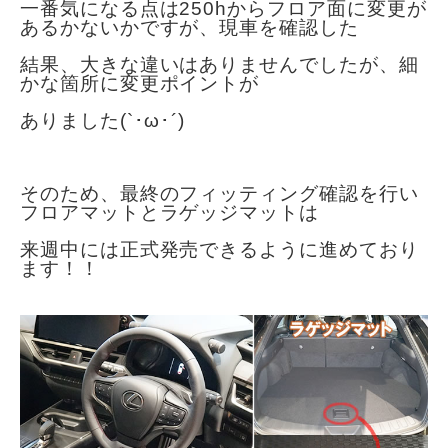
一番気になる点は250hからフロア面に変更が
あるかないかですが、
現車を確認した
結果、大きな違いはありませんでしたが、
細
かな箇所に変更ポイントが
ありました(`･ω･´)
そのため、最終のフィッティング確認を行い
フロアマットとラゲッジマットは
来週中には正式発売できるように進めており
ます！！