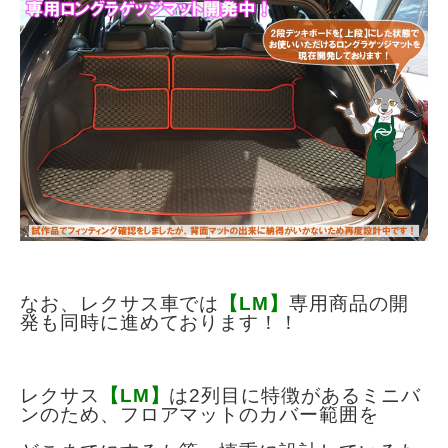
なお、レクサス車では
【LM】
専用商品の開
発も同時に進めております！！
レクサス
【LM】
は2列目に特徴があるミニバ
ンのため、
フロアマットのカバー範囲を