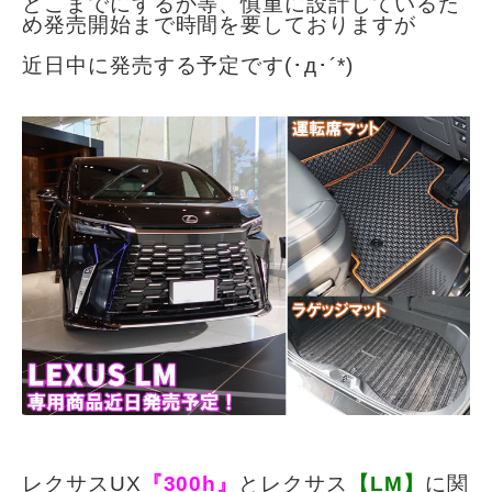
どこまでにするか等、
慎重に設計しているた
め発売開始まで時間を要しておりますが
近日中に発売する予定です(･д･´*)
レクサスUX
『300h』
とレクサス
【LM】
に関