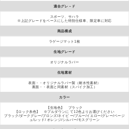
適合グレ－ド
スポーツ、サハラ
※上記グレードをベースにした特別仕様車、限定車に対応
商品構成
ラゲージマット1枚
生地グレード
オリジナルラバー
生地素材
表面・・オリジナルラバー製（耐水性素材）
裏面・・表面と同素材（スパイク加工）
カラー
【生地色】 ブラック
【ロック糸色】 ※プルダウンに て12色よりお選びください
ブラック/ダークグレー/ブロンズ/ネイビ ー/ブルー/イエロー/グレー/ベージ
ュ/レッド/ オレンジ/シルバー/モスグリーン