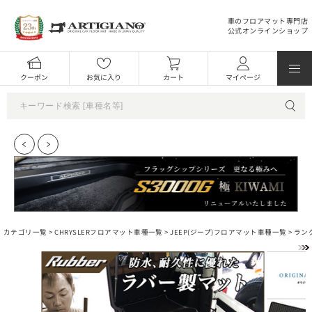
車のフロアマット専門店
公式オンラインショップ
クーポン
お気に入り
カート
マイページ
カテゴリ一覧 >
CHRYSLERフロアマット車種一覧
>
JEEP(ジープ)フロアマット車種一覧
>
ラン