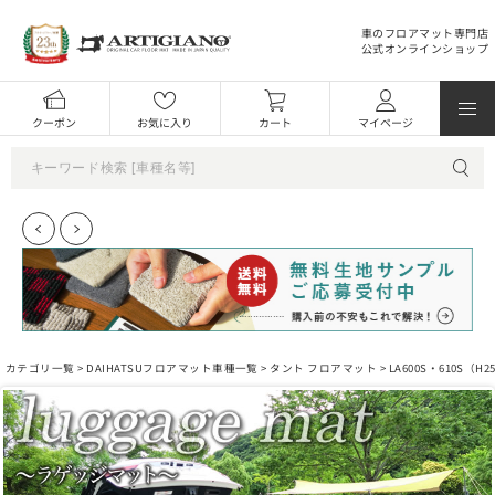
車のフロアマット専門店
公式オンラインショップ
クーポン
お気に入り
カート
マイページ
カテゴリ一覧 >
DAIHATSUフロアマット車種一覧
>
タント フロアマット
>
LA600S・610S（H