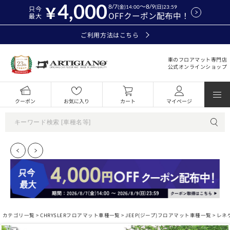
4,000
8/7
～8/9
(金)14:00
(日)23:59
只今
OFFクーポン配布中！
最大
ご利用方法はこちら
車のフロアマット専門店
公式オンラインショップ
クーポン
お気に入り
カート
マイページ
カテゴリ一覧 >
CHRYSLERフロアマット車種一覧
>
JEEP(ジープ)フロアマット車種一覧
>
レネ