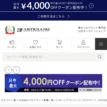
4,000
8/7
～8/9
(金)14:00
(日)23:59
只今
OFFクーポン配布中！
最大
ご利用方法はこちら
車のフロアマット専門店
公式オンラインショップ
クーポン
お気に入り
カート
マイページ
カテゴリ一覧 >
SUBARUフロアマット車種一覧
>
レガシィアウトバック フロアマット
>
BT5(2