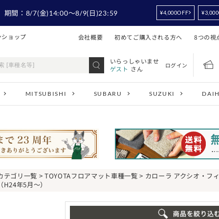
！
期間：
8/7
(金)14:00
～8/9
(日)23:59
¥4,000OFF
¥3,00
ンショップ
会社概要
初めてご購入される方へ
8つの視
いらっしゃいませ
ログイン
ゲスト
さん
MITSUBISHI
SUBARU
SUZUKI
DAI
カテゴリ一覧
>
TOYOTAフロアマット車種一覧
>
カローラ アクシオ・フ
（H24年5月～）