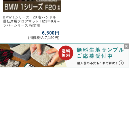
BMW 1シリーズ F20 右ハンドル
運転席用フロアマット H23年9月～
ラバーシリーズ 撥水性
6,500円
(消費税込:7,150円)
1
商品検索
マイページ
カート
ログイン
メルマガ申込/停止
特定商取引法に基づく表示
送料とお支払い方法について
個人情報の取扱いについて