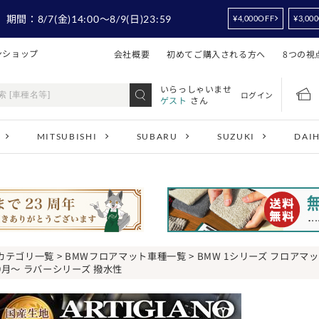
！
期間：
8/7
(金)14:00
～8/9
(日)23:59
¥4,000OFF
¥3,00
ンショップ
会社概要
初めてご購入される方へ
8つの視
いらっしゃいませ
ログイン
ゲスト
さん
MITSUBISHI
SUBARU
SUZUKI
DAI
カテゴリ一覧
>
BMWフロアマット車種一覧
>
BMW 1シリーズ フロアマ
9月～ ラバーシリーズ 撥水性