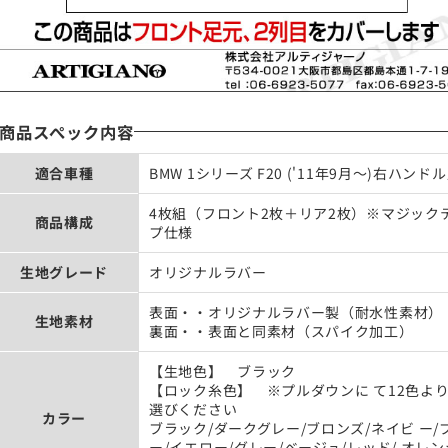
商品スぺック内容
適合車種
BMW 1シリーズ F20 ('11年9月～)右ハンド
4枚組（フロント2枚＋リア2枚）※マジック
商品構成
プ仕様
生地グレード
オリジナルラバー
表面・・オリジナルラバー製（耐水性素材）
生地素材
裏面・・表面と同素材（スパイク加工）
【生地色】 ブラック
【ロック糸色】 ※プルダウンに て12色よ
選びください
カラー
ブラック/ダークグレー/ブロンズ/ネイビ ー/
ー/イエロー/グレー/ベージュ/レッド/ オレン