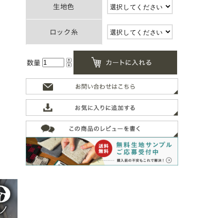
生地色
ロック糸
数量