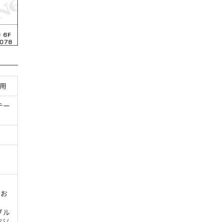
ル用
テー
りお
ブル
ジ/