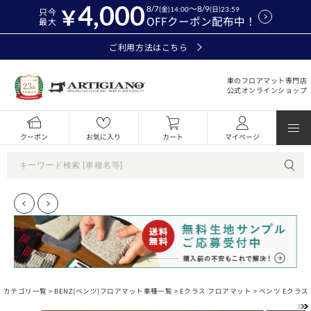
4,000
8/7
～8/9
(金)14:00
(日)23:59
只今
OFFクーポン配布中！
最大
ご利用方法はこちら
車のフロアマット専門店
公式オンラインショップ
クーポン
お気に入り
カート
マイページ
カテゴリ一覧 >
BENZ(ベンツ)フロアマット車種一覧
>
Eクラス フロアマット
> ベンツ Eクラ