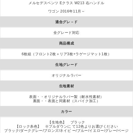
メルセデスベンツ Eクラス W213 右ハンドル
ワゴン 2016年11月～
適合グレ－ド
全グレード対応
商品構成
6枚組（フロント2枚＋リア3枚+ラゲージマット1枚）
生地グレード
オリジナルラバー
生地素材
表面・・オリジナルラバー製（耐水性素材）
裏面・・表面と同素材（スパイク加工）
カラー
【生地色】 ブラック
【ロック糸色】 ※プルダウンに て12色よりお選びください
ブラック/ダークグレー/ブロンズ/ネイビ ー/ブルー/イエロー/グレー/ベージ