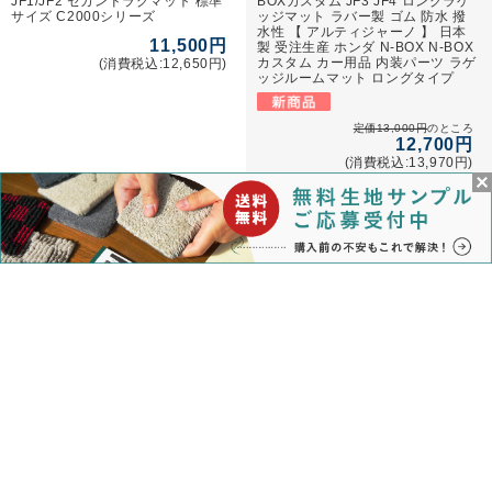
JF1/JF2 セカンドラグマット 標準
BOXカスタム JF3 JF4 ロングラゲ
サイズ C2000シリーズ
ッジマット ラバー製 ゴム 防水 撥
水性 【 アルティジャーノ 】 日本
11,500円
製 受注生産 ホンダ N-BOX N-BOX
カスタム カー用品 内装パーツ ラゲ
(消費税込:12,650円)
ッジルームマット ロングタイプ
定価13,000円
のところ
12,700円
(消費税込:13,970円)
★セール対象★ホンダ N-BOX N-
ホンダ N-BOX N-BOXカスタム
BOXカスタム JF5 JF6 ロングラゲ
JF5 JF6 ラゲッジマット トランク
ッジマット ラバー製 ゴム 防水 撥
マット C2000シリーズ(NEWプレ
水性 【 アルティジャーノ 】 日本
ミアム) 【 アルティジャーノ 】 日