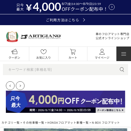
4,000
8/7
～8/9
(金)14:00
(日)23:59
只今
OFFクーポン配布中！
最大
ご利用方法はこちら
車のフロアマット専門店
公式オンラインショップ
クーポン
お気に入り
カート
マイページ
カテゴリ一覧 >
その他車種一覧
>
HONDAフロアマット車種一覧
> N-BOX フロアマット