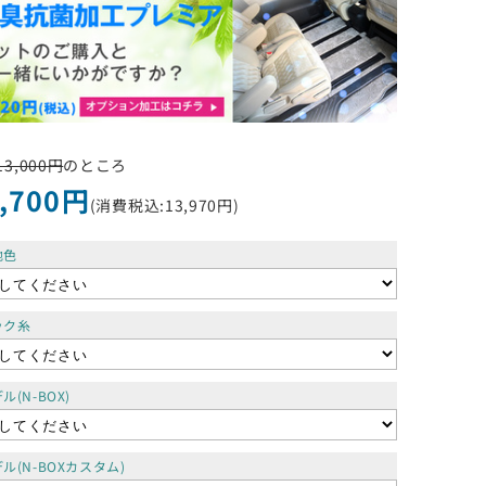
3,000円
のところ
,700円
(消費税込:13,970円)
地色
ック糸
ル(N-BOX)
ル(N-BOXカスタム)