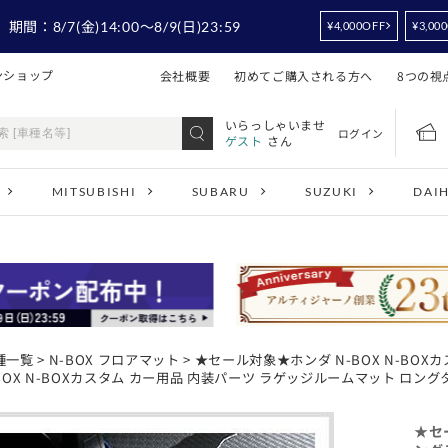
！
期間：
8/7
(金)14:00
～8/9
(日)23:59
¥4,000OFF
¥3,00
ンショップ
会社概要
初めてご購入される方へ
8つの視
いらっしゃいませ
ログイン
ゲスト
さん
MITSUBISHI
SUBARU
SUZUKI
DAI
種一覧
>
N-BOX フロアマット
> ★セール対象★ホンダ N-BOX N-BOXカ
-BOX N-BOXカスタム カー用品 内装パーツ ラゲッジルームマット ロング
★セー