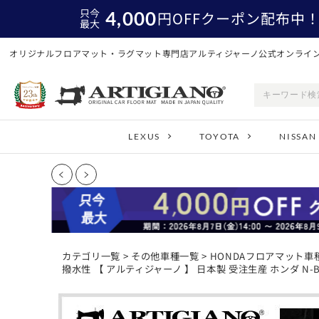
只今
4,000
円
OFFクーポン配布中
最大
オリジナルフロアマット・ラグマット専門店アルティジャーノ公式オンライ
LEXUS
TOYOTA
NISSAN
カテゴリ一覧
>
その他車種一覧
>
HONDAフロアマット車
撥水性 【 アルティジャーノ 】 日本製 受注生産 ホンダ N