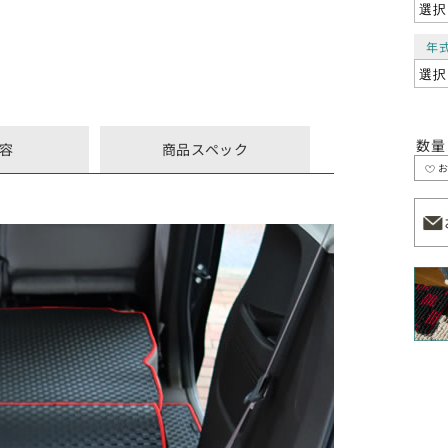
年
数量
容
商品スペック