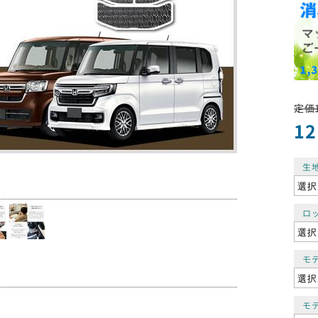
定価1
12
生
ロ
モデ
モデ