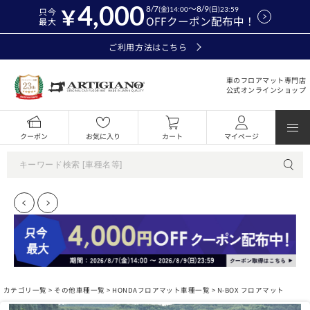
4,000
8/7
～8/9
(金)14:00
(日)23:59
只今
OFFクーポン配布中！
最大
ご利用方法はこちら
車のフロアマット専門店
公式オンラインショップ
クーポン
お気に入り
カート
マイページ
カテゴリ一覧 >
その他車種一覧
>
HONDAフロアマット車種一覧
> N-BOX フロアマット