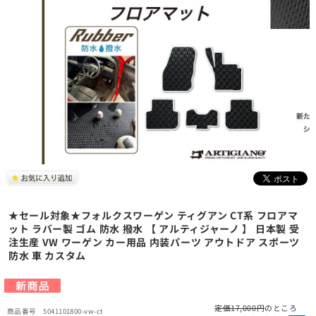
★セール対象★フォルクスワーゲン ティグアン CT系 フロアマ
ット ラバー製 ゴム 防水 撥水 【 アルティジャーノ 】 日本製 受
注生産 VW ワーゲン カー用品 内装パーツ アウトドア スポーツ
防水 車 カスタム
定価17,000円
のところ
5041101800-vw-ct