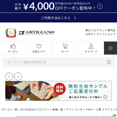
4,000
8/7
～8/9
(金)14:00
(日)23:59
只今
OFFクーポン配布中！
最大
ご利用方法はこちら
車のフロアマット専門店
公式オンラインショップ
クーポン
お気に入り
カート
マイページ
カテゴリ一覧 >
MITSUBISHIフロアマット車種一覧
>
アウトランダー PHEV
> 三菱 アウトランダ