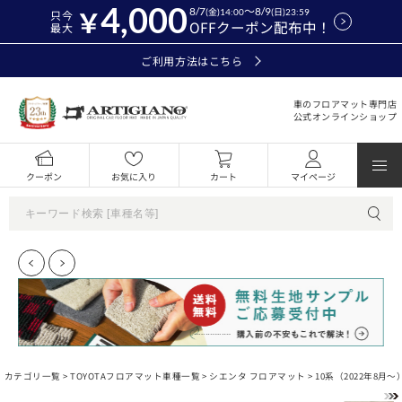
4,000
8/7
～8/9
(金)14:00
(日)23:59
只今
OFFクーポン配布中！
最大
ご利用方法はこちら
車のフロアマット専門店
公式オンラインショップ
クーポン
お気に入り
カート
マイページ
カテゴリ一覧 >
TOYOTAフロアマット車種一覧
>
シエンタ フロアマット
>
10系（2022年8月～