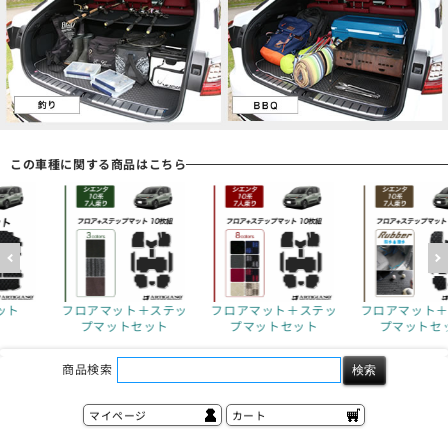
この車種に関する商品はこちら
＋ステッ
フロアマット＋ステッ
フロアマット＋ステッ
トランクマ
ット
プマットセット
プマットセット
商品検索
マイページ
カート