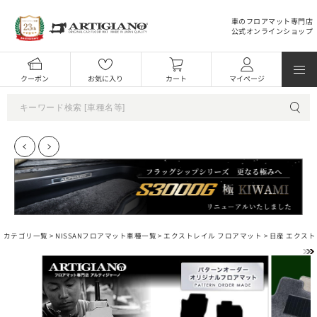
車のフロアマット専門店
公式オンラインショップ
クーポン
お気に入り
カート
マイページ
カテゴリ一覧 >
NISSANフロアマット車種一覧
>
エクストレイル フロアマット
> 日産 エクスト