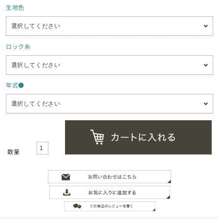
生地色
ロック糸
年式●
数量