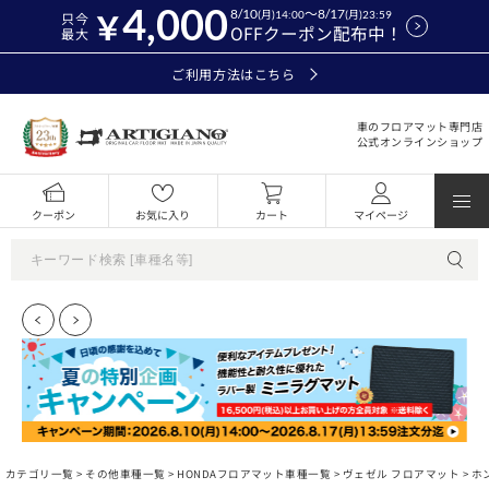
4,000
8/10
～8/17
(月)14:00
(月)23:59
只今
OFFクーポン配布中！
最大
ご利用方法はこちら
車のフロアマット専門店
公式オンラインショップ
クーポン
お気に入り
カート
マイページ
カテゴリ一覧 >
その他車種一覧
>
HONDAフロアマット車種一覧
>
ヴェゼル フロアマット
> ホ