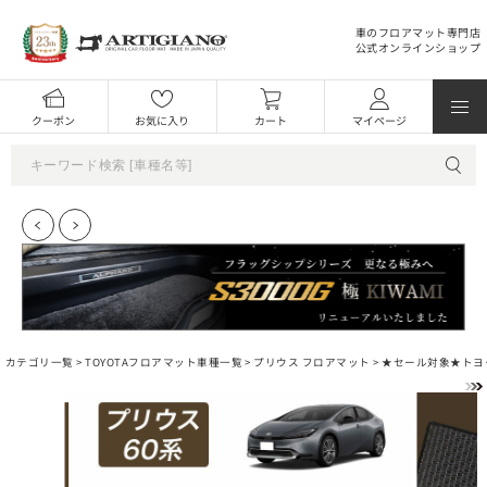
車のフロアマット専門店
公式オンラインショップ
クーポン
お気に入り
カート
マイページ
カテゴリ一覧 >
TOYOTAフロアマット車種一覧
>
プリウス フロアマット
> ★セール対象★トヨタ