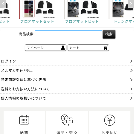
セット
フロアマットセット
トランクマット
フロアマット
商品検索
マイページ
カート
ログイン
メルマガ申込/停止
特定商取引法に基づく表示
送料とお支払い方法について
個人情報の取扱いについて
納期
返品・交換
お支払い