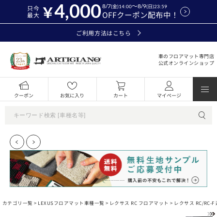
4,000
8/7
～8/9
(金)14:00
(日)23:59
只今
OFFクーポン配布中！
最大
ご利用方法はこちら
車のフロアマット専門店
公式オンラインショップ
クーポン
お気に入り
カート
マイページ
カテゴリ一覧 >
LEXUSフロアマット車種一覧
>
レクサス RC フロアマット
> レクサス RC/RC-