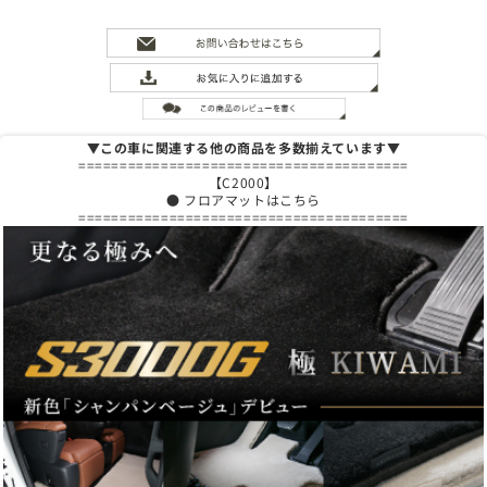
▼この車に関連する他の商品を多数揃えています▼
========================================
【C2000】
● フロアマットはこちら
========================================