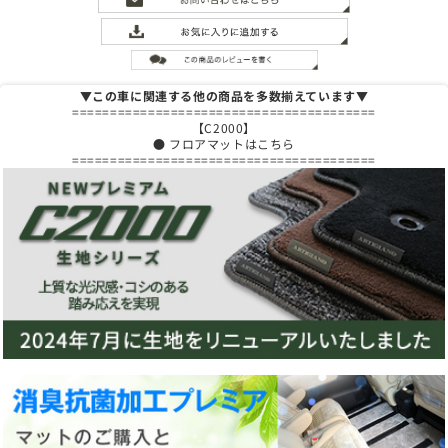
▼この車に関連する他の商品を多数揃えています▼
========================================
【C2000】
● フロアマットはこちら
========================================