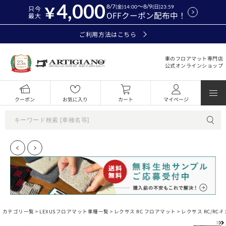
4,000
8/7
～8/9
(金)14:00
(日)23:59
只今
OFFクーポン配布中！
最大
ご利用方法はこちら
車のフロアマット専門店
公式オンラインショップ
クーポン
お気に入り
カート
マイページ
カテゴリ一覧 >
LEXUSフロアマット車種一覧
>
レクサス RC フロアマット
> レクサス RC/RC