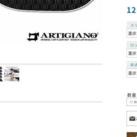
12
ス
ロ
年
数量