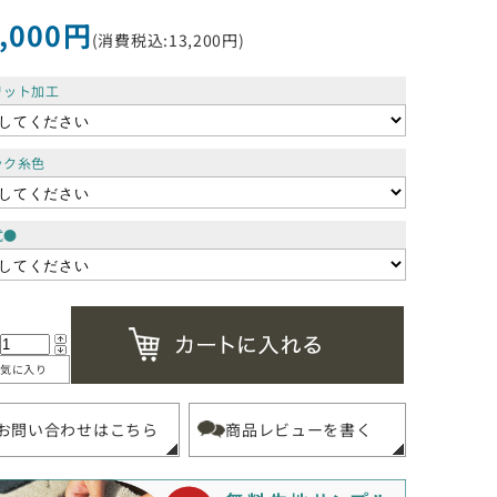
,000円
(消費税込:13,200円)
リット加工
ック糸色
式●