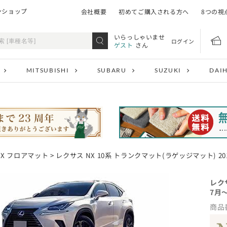
ンショップ
会社概要
初めてご購入される方へ
8つの視
いらっしゃいませ
ログイン
ゲスト
さん
MITSUBISHI
SUBARU
SUZUKI
DAI
NX フロアマット
> レクサス NX 10系 トランクマット(ラゲッジマット) 2
レク
7月
商品番