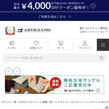
4,000
8/7
～8/9
(金)14:00
(日)23:59
只今
OFFクーポン配布中！
最大
ご利用方法はこちら
車のフロアマット専門店
公式オンラインショップ
クーポン
お気に入り
カート
マイページ
カテゴリ一覧 >
LEXUSフロアマット車種一覧
>
レクサス LX フロアマット
> レクサス LX 60