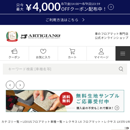
4,000
8/7
～8/9
(金)14:00
(日)23:59
只今
OFFクーポン配布中！
最大
ご利用方法はこちら
車のフロアマット専門店
公式オンラインショップ
クーポン
お気に入り
カート
マイページ
カテゴリ一覧 >
LEXUSフロアマット車種一覧
>
レクサス LX フロアマット
> レクサス LX570 